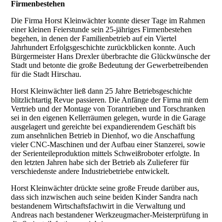
Firmenbestehen
Die Firma Horst Kleinwächter konnte dieser Tage im Rahmen
einer kleinen Feierstunde sein 25-jähriges Firmenbestehen
begehen, in denen der Familienbetrieb auf ein Viertel
Jahrhundert Erfolgsgeschichte zurückblicken konnte. Auch
Bürgermeister Hans Drexler überbrachte die Glückwünsche der
Stadt und betonte die große Bedeutung der Gewerbetreibenden
für die Stadt Hirschau.
Horst Kleinwächter ließ dann 25 Jahre Betriebsgeschichte
blitzlichtartig Revue passieren. Die Anfänge der Firma mit dem
Vertrieb und der Montage von Torantrieben und Torschranken
sei in den eigenen Kellerräumen gelegen, wurde in die Garage
ausgelagert und gereichte bei expandierendem Geschäft bis
zum ansehnlichen Betrieb in Dienhof, wo die Anschaffung
vieler CNC-Maschinen und der Aufbau einer Stanzerei, sowie
der Serienteileproduktion mittels Schweißroboter erfolgte. In
den letzten Jahren habe sich der Betrieb als Zulieferer für
verschiedenste andere Industriebetriebe entwickelt.
Horst Kleinwächter drückte seine große Freude darüber aus,
dass sich inzwischen auch seine beiden Kinder Sandra nach
bestandenem Wirtschaftsfachwirt in die Verwaltung und
Andreas nach bestandener Werkzeugmacher-Meisterprüfung in